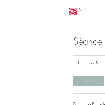
MTC
Séance m
65
euros
1 h
1
65 €
Réserver
Politique d'annul