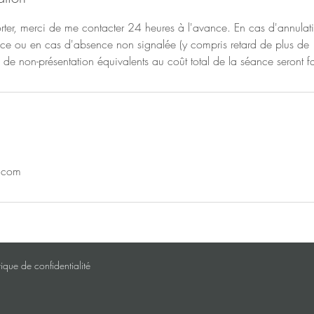
orter, merci de me contacter 24 heures à l'avance. En cas d'annula
nce ou en cas d'absence non signalée (y compris retard de plus de 
u de non-présentation équivalents au coût total de la séance seront fa
.com
tique de confidentialité