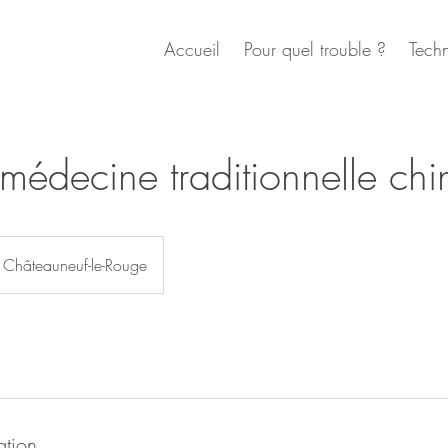
Accueil
Pour quel trouble ?
Tech
édecine traditionnelle chi
Châteauneuf-le-Rouge
ation