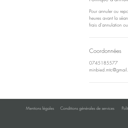
Pour annuler ou rep
heures avant la séa
frais d'annulation o
Coordonnées
0745185577
minbied.mtc@gmail
Mentions légales
Conditions générales de services
Poli