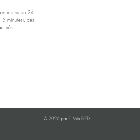
tion moins de 24
15 minutes), des
cturés.
© 2026 par EI Min BIED